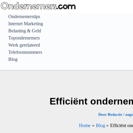
Ga
naar
Ondernemerstips
de
Internet Marketing
inhoud
Belasting & Geld
Topondernemers
Werk gerelateerd
Telefoonnummers
Blog
Efficiënt onderne
Door
Redactie
/
augu
Home
Blog
Efficiënt o