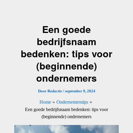
Ga
naar
de
Een goede
inhoud
bedrijfsnaam
bedenken: tips voor
(beginnende)
ondernemers
Door
Redactie
/
september 9, 2024
Home
Ondernemerstips
Een goede bedrijfsnaam bedenken: tips voor
(beginnende) ondernemers