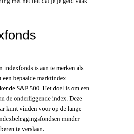
ing met het feit dat je je geld vaak
xfonds
n indexfonds is aan te merken als
in een bepaalde marktindex
ekende S&P 500. Het doel is om een
van de onderliggende index. Deze
aar kunt vinden voor op de lange
jn indexbeleggingsfondsen minder
beren te verslaan.