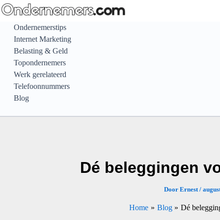
Ga
naar
Ondernemerstips
de
Internet Marketing
inhoud
Belasting & Geld
Topondernemers
Werk gerelateerd
Telefoonnummers
Blog
Dé beleggingen vo
Door
Ernest
/
august
Home
Blog
Dé beleggin