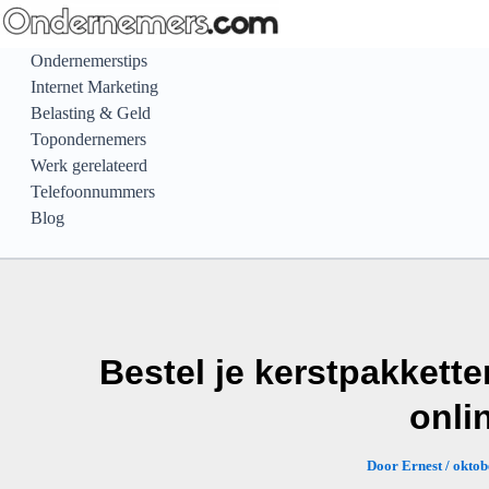
Ga
naar
Ondernemerstips
de
Internet Marketing
inhoud
Belasting & Geld
Topondernemers
Werk gerelateerd
Telefoonnummers
Blog
Bestel je kerstpakkett
onli
Door
Ernest
/
oktob