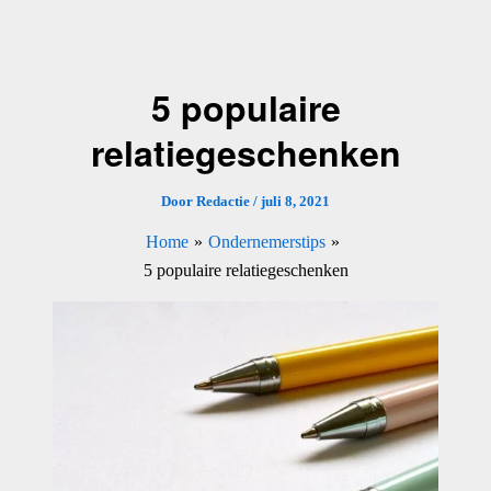
Ga
naar
de
5 populaire
inhoud
relatiegeschenken
Door
Redactie
/
juli 8, 2021
Home
Ondernemerstips
5 populaire relatiegeschenken