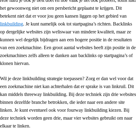
Hoe hard je ook je best doet en hoe vaak je het ook probeert, soms lukt
het gewoonweg niet om een persbericht geplaatst te krijgen. Dit
betekent niet dat er voor jou geen kansen liggen op het gebied van
linkbuilding
. Je kunt namelijk ook tot startpagina’s richten. Backlinks
op dergelijke websites zijn weliswaar van mindere kwaliteit, maar ze
kunnen wel degelijk bijdragen aan een hogere positie in de resultaten
van een zoekmachine. Een groot aantal websites heeft zijn positie in de
zoekmachines zelfs alleen te danken aan backlinks op startpagina’s of
klonen hiervan.
Wil je deze linkbuilding strategie toepassen? Zorg er dan wel voor dat
een zoekmachine niet kan achterhalen dat er sprake is van linkruil. Dit
kan middels threeway linkbuilding. Bij deze techniek zijn drie websites
binnen dezelfde branche betrokken, die ieder naar een andere site
linken. Je kunt eventueel ook voor fourway linkbuilding kiezen. Bij
deze techniek worden geen drie, maar vier websites gebruikt om naar
elkaar te linken.